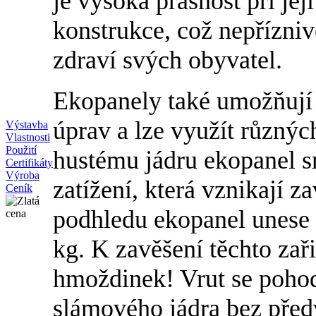
je vysoká prašnost při její
konstrukce, což nepříznivě
zdraví svých obyvatel.
Ekopanely také umožňují
úprav a lze využít různý
Výstavba
Vlastnosti
Použití
hustému jádru ekopanel sn
Certifikáty
Výroba
zatížení, která vznikají 
Ceník
podhledu ekopanel unese
kg. K zavěšení těchto zař
hmoždinek! Vrut se poho
slámového jádra bez předv