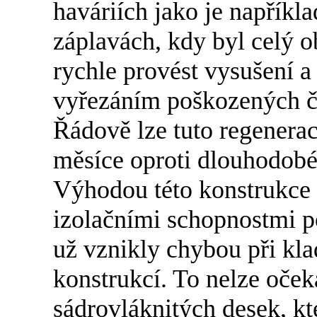
haváriích jako je napříkl
záplavách, kdy byl celý o
rychle provést vysušení a
vyřezáním poškozených čá
Řádově lze tuto regenerac
měsíce oproti dlouhodob
Výhodou této konstrukce 
izolačními schopnostmi p
už vznikly chybou při kl
konstrukcí. To nelze oček
sádrovláknitých desek, kte