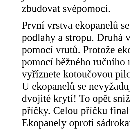
zbudovat svépomocí.
První vrstva ekopanelů s
podlahy a stropu. Druhá v
pomocí vrutů. Protože ek
pomocí běžného ručního ná
vyříznete kotoučovou pilo
U ekopanelů se nevyžaduj
dvojité krytí! To opět sn
příčky. Celou příčku fina
Ekopanely oproti sádrok