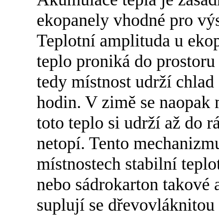
ekopanely vhodné pro výs
Teplotní amplituda u ekop
teplo proniká do prostoru
tedy místnost udrží chlad
hodin. V zimě se naopak m
toto teplo si udrží až do r
netopí. Tento mechanizm
místnostech stabilní tepl
nebo sádrokarton takové 
suplují se dřevovláknitou 