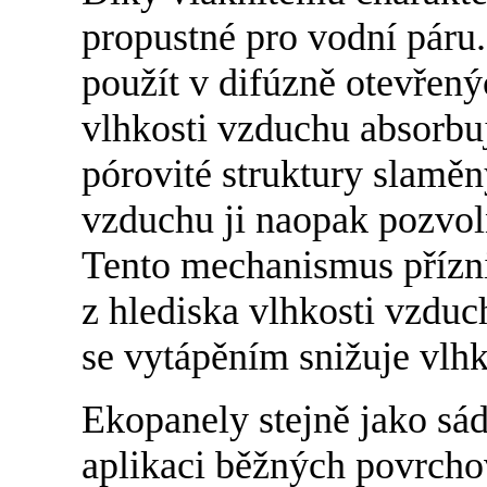
propustné pro vodní páru
použít v difúzně otevřený
vlhkosti vzduchu absorbuj
pórovité struktury slaměn
vzduchu ji naopak pozvoln
Tento mechanismus přízni
z hlediska vlhkosti vzdu
se vytápěním snižuje vlhk
Ekopanely stejně jako sá
aplikaci běžných povrcho