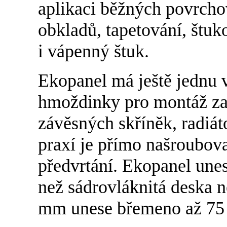
aplikaci běžných povrcho
obkladů, tapetování, štuko
i vápenný štuk.
Ekopanel má ještě jednu 
hmoždinky pro montáž za
závěsných skříněk, radiát
praxí je přímo našroubov
předvrtání. Ekopanel unese
než sádrovláknitá deska 
mm unese břemeno až 75