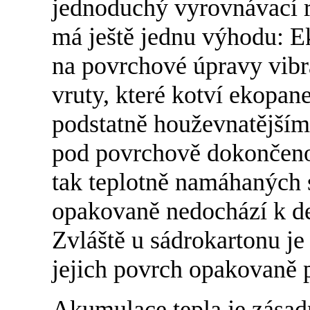
jednoduchý vyrovnávací r
má ještě jednu výhodu: E
na povrchové úpravy vibr
vruty, které kotví ekopan
podstatně houževnatějším
pod povrchově dokončenou
tak teplotně namáhaných 
opakovaně nedochází k d
Zvláště u sádrokartonu je
jejich povrch opakovaně p
Akumulace tepla je zásadn