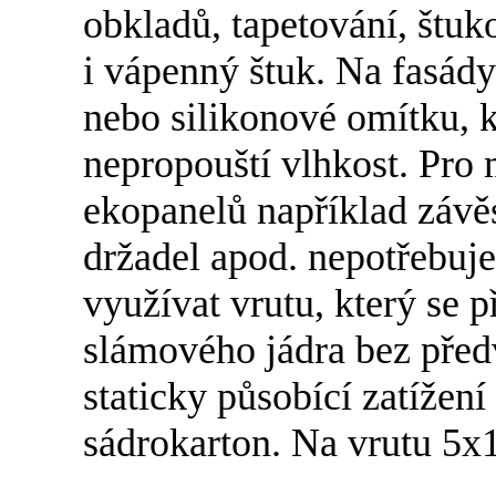
obkladů, tapetování, štuko
i vápenný štuk. Na fasád
nebo silikonové omítku, k
nepropouští vlhkost. Pro
ekopanelů například závěs
držadel apod. nepotřebuj
využívat vrutu, který se 
slámového jádra bez předv
staticky působící zatížen
sádrokarton. Na vrutu 5