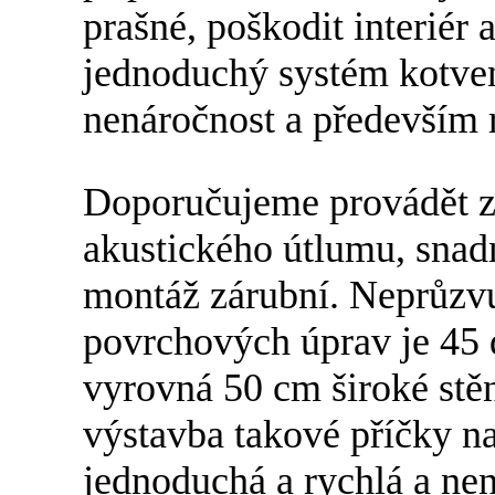
prašné, poškodit interiér 
jednoduchý systém kotven
nenáročnost a především r
Doporučujeme provádět z
akustického útlumu, snadně
montáž zárubní. Neprůzvu
povrchových úprav je 45 
vyrovná 50 cm široké stě
výstavba takové příčky na
jednoduchá a rychlá a ne