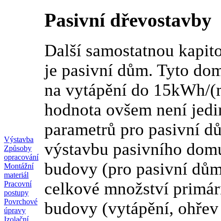
Pasivní dřevostavby
Další samostatnou kapit
je pasivní dům. Tyto do
na vytápění do 15kWh/(
hodnota ovšem není jedin
parametrů pro pasivní d
Výstavba
výstavbu pasivního domu
Způsoby
opracování
budovy (pro pasivní dům 
Montážní
materiál
celkové množství primár
Pracovní
postupy
Povrchové
budovy (vytápění, ohřev 
úpravy
Izolační