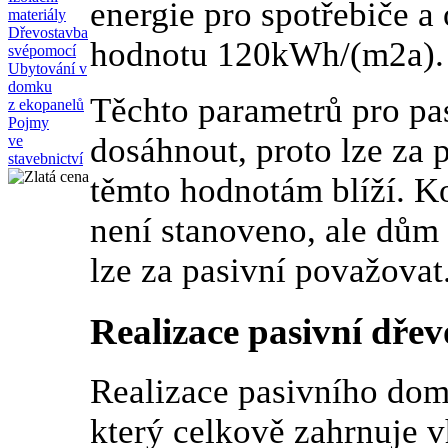
energie pro spotřebiče a
materiály
Dřevostavba
hodnotu 120kWh/(m2a).
svépomocí
Ubytování v
domku
Těchto parametrů pro pas
z ekopanelů
Pojmy
dosáhnout, proto lze za 
ve
stavebnictví
těmto hodnotám blíží. K
není stanoveno, ale dům
lze za pasivní považovat
Realizace pasivní dře
Realizace pasivního dom
který celkově zahrnuje v