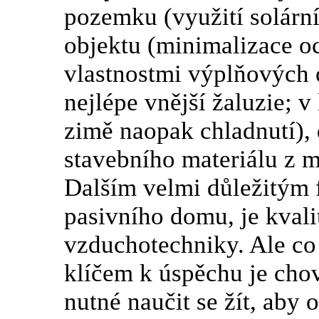
pozemku (využití solárn
objektu (minimalizace o
vlastnostmi výplňových 
nejlépe vnější žaluzie; v
zimě naopak chladnutí), d
stavebního materiálu z m
Dalším velmi důležitým 
pasivního domu, je kval
vzduchotechniky. Ale co
klíčem k úspěchu je cho
nutné naučit se žít, aby 