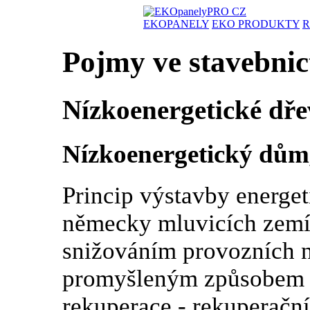
EKOPANELY
EKO PRODUKTY
R
Pojmy ve stavebnic
Nízkoenergetické dř
Nízkoenergetický dům
Princip výstavby energe
německy mluvicích zemí,
snižováním provozních n
promyšleným způsobem 
rekuperace - rekuperační