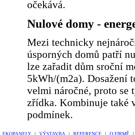
očekává.
Nulové domy - energe
Mezi technicky nejnáročn
úsporných domů patří nu
lze zařadit dům sroční m
5kWh/(m2a). Dosažení to
velmi náročné, proto se 
zřídka. Kombinuje také 
podmínek.
EKOPANELY
|
VÝSTAVBA
|
REFERENCE
|
O FIRMĚ